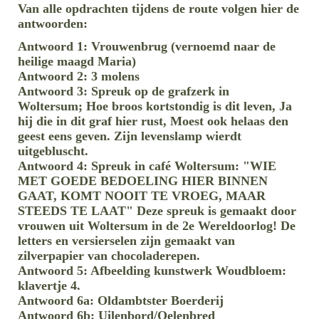
Van alle opdrachten tijdens de route volgen hier de
antwoorden:
Antwoord 1: Vrouwenbrug (vernoemd naar de
heilige maagd Maria)
Antwoord 2: 3 molens
Antwoord 3: Spreuk op de grafzerk in
Woltersum;
Hoe broos kortstondig is dit leven, Ja
hij die in dit graf hier rust, Moest ook helaas den
geest eens geven. Zijn levenslamp wierdt
uitgebluscht.
Antwoord 4: Spreuk in café Woltersum: "WIE
MET GOEDE BEDOELING HIER BINNEN
GAAT, KOMT NOOIT TE VROEG, MAAR
STEEDS TE LAAT" Deze spreuk is gemaakt door
vrouwen uit Woltersum in de 2e Wereldoorlog! De
letters en versierselen zijn gemaakt van
zilverpapier van chocoladerepen.
Antwoord 5: Afbeelding kunstwerk Woudbloem:
klavertje 4.
Antwoord 6a: Oldambtster Boerderij
Antwoord 6b: Uilenbord/Oelenbred