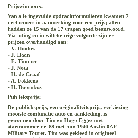
Prijswinnaars:
Van alle ingevulde opdrachtformulieren kwamen 7
deelnemers in aanmerking voor een prijs; allen
hadden ze 15 van de 17 vragen goed beantwoord.
Via loting en in willekeurige volgorde zijn er
prijzen overhandigd aan:
- V. Houkes
- J. Haan
- E.
Timmer
- J. Nota
- H. de Graaf
- A. Fokkens
- H. Doornbos
Publieksprijs:
De publieksprijs, een originaliteitsprijs, verkiezing
mooiste combinatie auto en aankleding, is
gewonnen door Tim en Hugo Egges met
startnummer nr. 88 met hun 1940 Austin 8AP
Military Tourer. Tim was gekleed in origineel