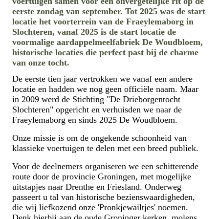
voertuigen samen voor een onvergetelijke rit op de
eerste zondag van september. Tot 2025 was de start
locatie het voorterrein van de Fraeylemaborg in
Slochteren, vanaf 2025 is de start locatie de
voormalige aardappelmeelfabriek De Woudbloem,
historische locaties die perfect past bij de charme
van onze tocht.
De eerste tien jaar vertrokken we vanaf een andere
locatie en hadden we nog geen officiële naam. Maar
in 2009 werd de Stichting "De Drieborgentocht
Slochteren" opgericht en verhuisden we naar de
Fraeylemaborg en sinds 2025 De Woudbloem.
Onze missie is om de ongekende schoonheid van
klassieke voertuigen te delen met een breed publiek.
Voor de deelnemers organiseren we een schitterende
route door de provincie Groningen, met mogelijke
uitstapjes naar Drenthe en Friesland. Onderweg
passeert u tal van historische bezienswaardigheden,
die wij liefkozend onze 'Pronkjewailtjes' noemen.
Denk hierbij aan de oude Groninger kerken, molens